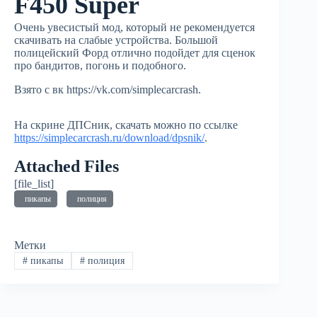
F450 Super
Очень увесистый мод, который не рекомендуется
скачивать на слабые устройства. Большой
полицейский Форд отлично подойдет для сценок
про бандитов, погонь и подобного.
Взято с вк https://vk.com/simplecarcrash.
На скрине ДПСник, скачать можно по ссылке
https://simplecarcrash.ru/download/dpsnik/
.
Attached Files
[file_list]
пикапы
полиция
Метки
#
пикапы
#
полиция