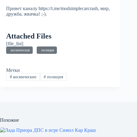
Привет каналу https://t.me/modsimplecarcrash, мир,
дружба, жвачка! ;-).
Attached Files
[file_list]
космические
полиция
Метки
#
космические
#
полиция
Похожие