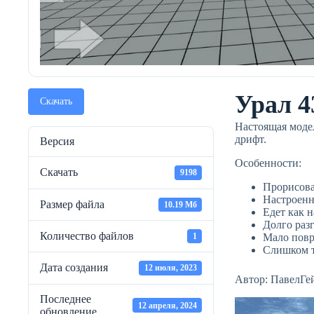
Урал 4
Скачать
Настоящая модел
дрифт.
Версия
Особенности:
Скачать
9198
Прорисов
Настроенн
Размер файла
10.19 Мб
Едет как 
Долго раз
Количество файлов
1
Мало пов
Слишком 
Дата создания
12 июля, 2023
Автор: ПавелГе
Последнее
12 апреля, 2024
обновление