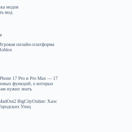
вка модов
ть мод
ы
Игровая онлайн-платформа
Roblox
iPhone 17 Pro и Pro Max — 17
новых функций, о которых
вам нужно знать
MadOut2 BigCityOnline: Хаос
Городских Улиц