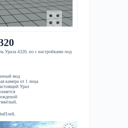
320
ь Урала 4320, но с настройками под
анный мод
ая камера от 1 лица
настоящий Урал
гоняется
реждений
тяжёлый.
ймПлей.