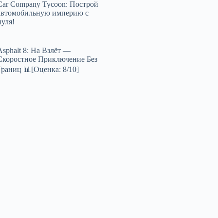
Car Company Tycoon: Построй
автомобильную империю с
нуля!
Asphalt 8: На Взлёт —
Скоростное Приключение Без
Границ 📊[Оценка: 8/10]