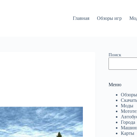
Главная
Обзоры игр
Мо
Поиск
Меню
Обзоры
Скачать
Моды
Мототе
Автобу
Города
Машин
Карты