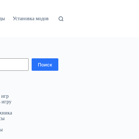
ды
Установка модов
Поиск
 игр
 игру
хника
сы
ы