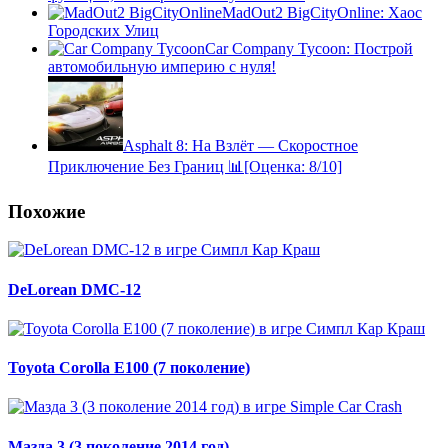
MadOut2 BigCityOnline: Хаос
Городских Улиц
Car Company Tycoon: Построй
автомобильную империю с нуля!
Asphalt 8: На Взлёт — Скоростное
Приключение Без Границ 📊[Оценка: 8/10]
Похожие
DeLorean DMC-12
Toyota Corolla E100 (7 поколение)
Мазда 3 (3 поколение 2014 год)