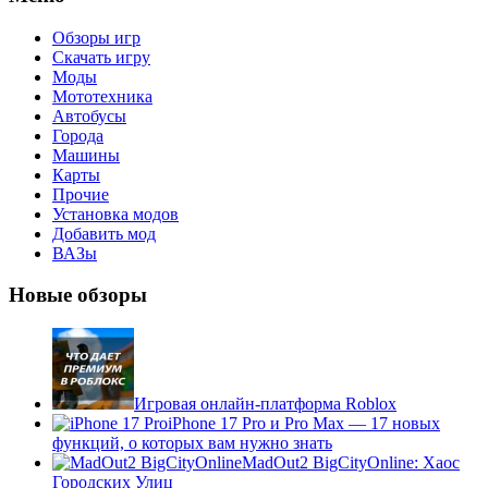
Обзоры игр
Скачать игру
Моды
Мототехника
Автобусы
Города
Машины
Карты
Прочие
Установка модов
Добавить мод
ВАЗы
Новые обзоры
Игровая онлайн-платформа Roblox
iPhone 17 Pro и Pro Max — 17 новых
функций, о которых вам нужно знать
MadOut2 BigCityOnline: Хаос
Городских Улиц