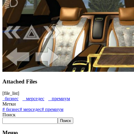
Attached Files
[file_list]
бизнес
мерседес
премиум
Метки
#
бизнес
#
мерседес
#
премиум
Поиск
Поиск
Меню