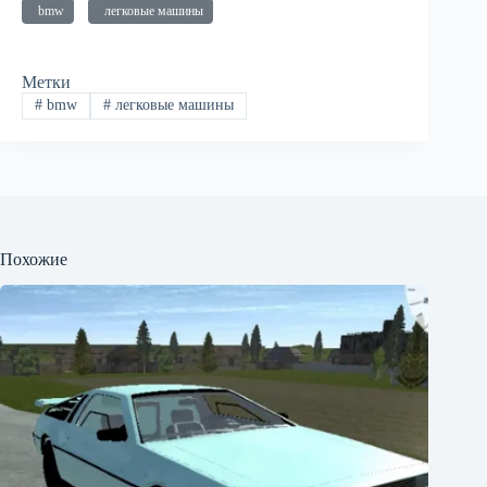
bmw
легковые машины
Метки
#
bmw
#
легковые машины
Похожие